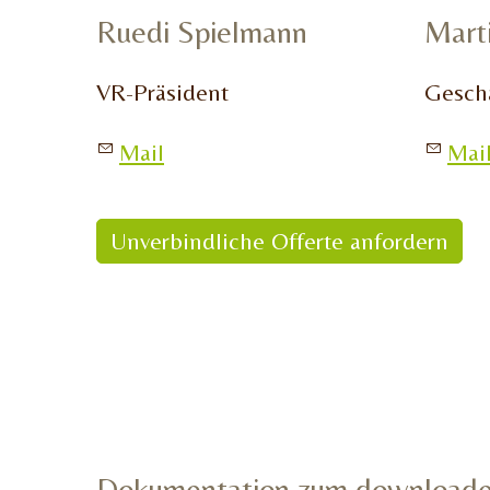
Ruedi Spielmann
Mart
VR-Präsiden
t
Geschä
Mail
Mai
Unverbindliche Offerte anfordern
Dokumentation zum download