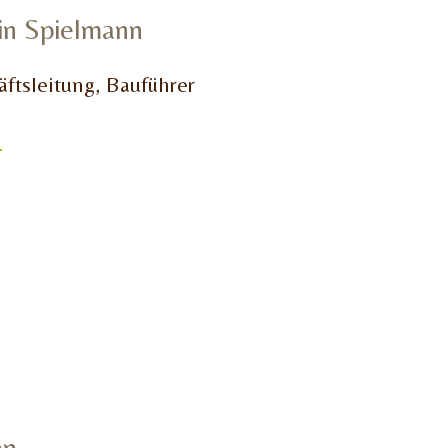
in Spielmann
ftsleitung,
Bauführer
l
en