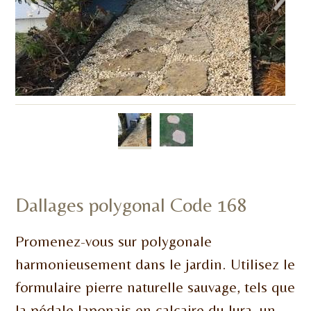
Dallages polygonal Code 168
Promenez-vous
sur
polygonale
harmonieusement
dans le jardin
.
Utilisez le
formulaire
pierre naturelle
sauvage,
tels que
la pédale
Japonais
en
calcaire du Jura
,
un