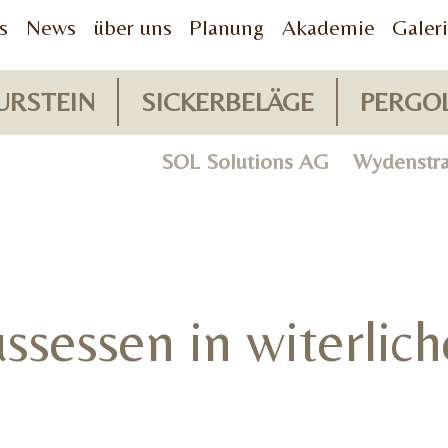
s
News
über uns
Planung
Akademie
Galer
URSTEIN
SICKERBELÄGE
PERGO
SOL Solutions AG Wydenst
ussessen in witerli