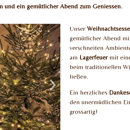
m und ein gemütlicher Abend zum Geniessen.
Unser
Weihnachtsess
gemütlicher Abend mit
verschneiten Ambiente
am
Lagerfeuer
mit ei
beim traditionellen W
ließen.
Ein herzliches
Dankes
den unermüdlichen Ein
grossartig!